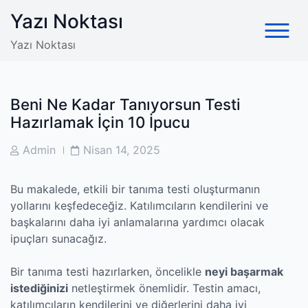
Skip
Yazı Noktası
to
content
Yazı Noktası
Beni Ne Kadar Tanıyorsun Testi
Hazırlamak İçin 10 İpucu
Post
Post
Admin
Nisan 14, 2025
Author
Date
Bu makalede, etkili bir tanıma testi oluşturmanın
yollarını keşfedeceğiz. Katılımcıların kendilerini ve
başkalarını daha iyi anlamalarına yardımcı olacak
ipuçları sunacağız.
Bir tanıma testi hazırlarken, öncelikle
neyi başarmak
istediğinizi
netleştirmek önemlidir. Testin amacı,
katılımcıların kendilerini ve diğerlerini daha iyi