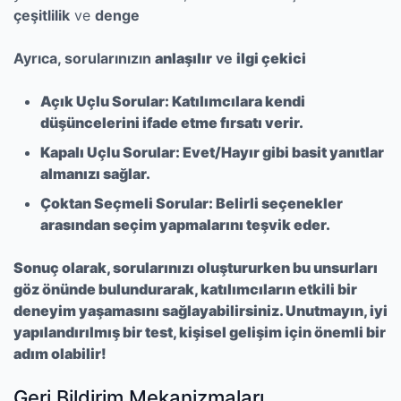
çeşitlilik
ve
denge
Ayrıca, sorularınızın
anlaşılır
ve
ilgi çekici
Açık Uçlu Sorular:
Katılımcılara kendi
düşüncelerini ifade etme fırsatı verir.
Kapalı Uçlu Sorular:
Evet/Hayır gibi basit yanıtlar
almanızı sağlar.
Çoktan Seçmeli Sorular:
Belirli seçenekler
arasından seçim yapmalarını teşvik eder.
Sonuç olarak, sorularınızı oluştururken bu unsurları
göz önünde bulundurarak, katılımcıların
etkili
bir
deneyim yaşamasını sağlayabilirsiniz. Unutmayın, iyi
yapılandırılmış bir test, kişisel gelişim için önemli bir
adım olabilir!
Geri Bildirim Mekanizmaları