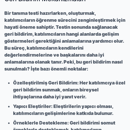
Bir tanıma testi hazırlarken, oluşturmak,
katılımcıların öğrenme sürecini zenginleştirmek için
hayati öneme sahiptir. Testin sonunda sağlanacak
geri bildirim, katılımcıların hangi alanlarda gelişim
göstermeleri gerektiğini anlamalarına yardımcı olur.
Bu süreç, katılımcıların kendilerini
değerlendirmelerine ve başkalarını daha iyi
anlamalarına olanak tanır. Peki, bu geri bildirim nasıl
sunulmalı? İşte bazı önemli noktalar:
Özelleştirilmiş Geri Bildirim:
Her katılımcıya özel
geri bildirim sunmak, onların bireysel
ihtiyaçlarına daha iyi yanıt verir.
Yapıcı Eleştiriler:
Eleştirilerin yapıcı olması,
katılımcıların gelişimlerine katkıda bulunur.
Örneklerle Destekleme:
Geri bildirimi somut
örneklerle desteklemek, katılımcıların