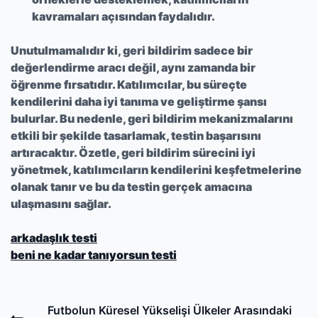
kavramaları açısından faydalıdır.
Unutulmamalıdır ki, geri bildirim sadece bir
değerlendirme aracı değil, aynı zamanda bir
öğrenme fırsatıdır. Katılımcılar, bu süreçte
kendilerini daha iyi tanıma ve geliştirme şansı
bulurlar. Bu nedenle, geri bildirim mekanizmalarını
etkili bir şekilde tasarlamak, testin başarısını
artıracaktır. Özetle, geri bildirim sürecini iyi
yönetmek, katılımcıların kendilerini keşfetmelerine
olanak tanır ve bu da testin gerçek amacına
ulaşmasını sağlar.
arkadaşlık testi
beni ne kadar tanıyorsun testi
Post
Previous
Futbolun Küresel Yükselişi Ülkeler Arasındaki