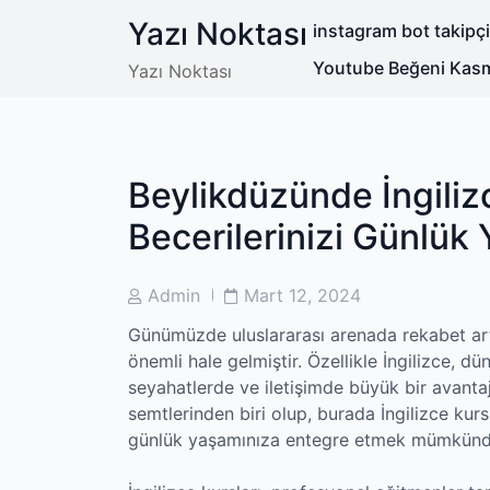
Skip
Yazı Noktası
instagram bot takipç
to
content
Youtube Beğeni Kasm
Yazı Noktası
Beylikdüzünde İngiliz
Becerilerinizi Günlük
Post
Post
Admin
Mart 12, 2024
Author
Date
Günümüzde uluslararası arenada rekabet art
önemli hale gelmiştir. Özellikle İngilizce, dü
seyahatlerde ve iletişimde büyük bir avanta
semtlerinden biri olup, burada İngilizce kursl
günlük yaşamınıza entegre etmek mümkünd