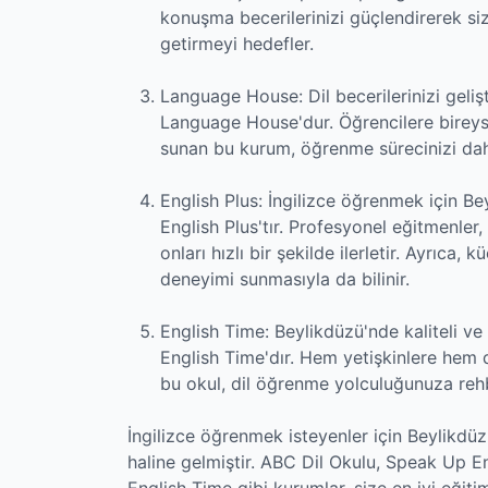
konuşma becerilerinizi güçlendirerek sizi
getirmeyi hedefler.
Language House: Dil becerilerinizi geli
Language House'dur. Öğrencilere bireysel 
sunan bu kurum, öğrenme sürecinizi daha
English Plus: İngilizce öğrenmek için Be
English Plus'tır. Profesyonel eğitmenler
onları hızlı bir şekilde ilerletir. Ayrıca,
deneyimi sunmasıyla da bilinir.
English Time: Beylikdüzü'nde kaliteli ve 
English Time'dır. Hem yetişkinlere hem 
bu okul, dil öğrenme yolculuğunuza rehbe
İngilizce öğrenmek isteyenler için Beylikdüz
haline gelmiştir. ABC Dil Okulu, Speak Up 
English Time gibi kurumlar, size en iyi eğiti