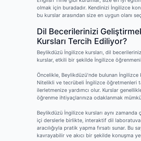
olmak için buradadır. Kendinizi İngilizce k
bu kurslar arasından size en uygun olanı se
Dil Becerilerinizi Geliştirm
Kursları Tercih Ediliyor?
Beylikdüzü İngilizce kursları, dil becerilerini
kurslar, etkili bir şekilde İngilizce öğrenme
Öncelikle, Beylikdüzü'nde bulunan İngilizce k
Nitelikli ve tecrübeli İngilizce öğretmenleri t
ilerletmenize yardımcı olur. Kurslar genellikle
öğrenme ihtiyaçlarınıza odaklanmak mümkün
Beylikdüzü İngilizce kursları aynı zamanda çe
içi derslerle birlikte, interaktif dil laborat
aracılığıyla pratik yapma fırsatı sunar. Bu say
kavrayabilir ve akıcı bir şekilde konuşma yete