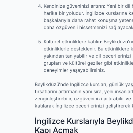
Kendinize güveninizi artırın: Yeni bir d
harika bir yoludur. İngilizce kurslarına kat
başkalarıyla daha rahat konuşma yeteneğ
daha özgüvenli hissetmenizi sağlayacakt
Kültürel etkinliklere katılın: Beylikdüzü'nd
etkinliklerle desteklenir. Bu etkinliklere
yakından tanıyabilir ve dil becerilerinizi 
grupları ve kültürel geziler gibi etkinl
deneyimler yaşayabilirsiniz.
Beylikdüzü'nde İngilizce kursları, günlük yaşa
fırsatlarını artırmanın yanı sıra, yeni insanla
zenginleştirebilir, özgüveninizi artırabilir ve f
katılarak İngilizce becerilerinizi geliştirerek
İngilizce Kurslarıyla Beylik
Kapı Açmak