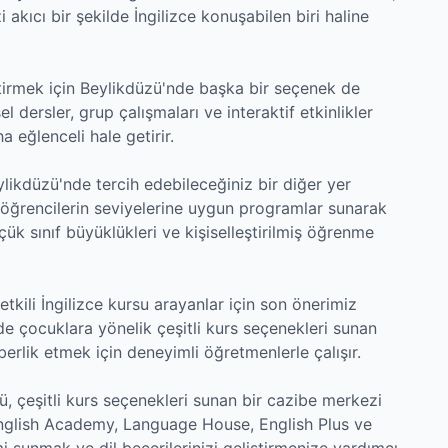
 akıcı bir şekilde İngilizce konuşabilen biri haline
ştirmek için Beylikdüzü'nde başka bir seçenek de
dersler, grup çalışmaları ve interaktif etkinlikler
 eğlenceli hale getirir.
ylikdüzü'nde tercih edebileceğiniz bir diğer yer
, öğrencilerin seviyelerine uygun programlar sunarak
 küçük sınıf büyüklükleri ve kişiselleştirilmiş öğrenme
etkili İngilizce kursu arayanlar için son önerimiz
de çocuklara yönelik çeşitli kurs seçenekleri sunan
rlik etmek için deneyimli öğretmenlerle çalışır.
ü, çeşitli kurs seçenekleri sunan bir cazibe merkezi
English Academy, Language House, English Plus ve
mi sunmak ve dil becerilerinizi geliştirmenize yardımcı