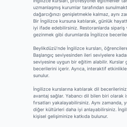
İngilizce kursları, profesyonel eğitmenler t
uzmanlaşmış kurumlar tarafından sunulmakta
dağarcığınızı genişletmekle kalmaz, aynı za
Bir İngilizce kursuna katılarak, günlük hayat
iyi ifade edebilirsiniz. Restoranlarda sipari
gezinmek gibi durumlarda İngilizce beceriler
Beylikdüzü'nde İngilizce kursları, öğrencile
Başlangıç seviyesinden ileri seviyelere kad
seviyesine uygun bir eğitim alabilir. Kursl
becerilerini içerir. Ayrıca, interaktif etkinli
sunulur.
İngilizce kurslarına katılarak dil becerileri
avantaj sağlar. Yabancı dil bilen biri olarak 
fırsatları yakalayabilirsiniz. Aynı zamanda, yu
diğer kültürleri daha iyi anlayabilirsiniz. İng
kişisel gelişiminize katkıda bulunur.