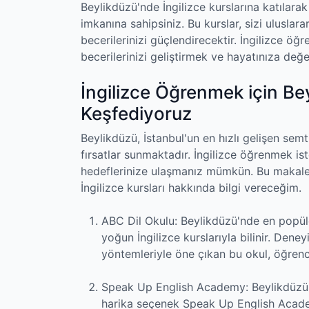
Beylikdüzü'nde İngilizce kurslarına katılarak
imkanına sahipsiniz. Bu kurslar, sizi uluslar
becerilerinizi güçlendirecektir. İngilizce öğ
becerilerinizi geliştirmek ve hayatınıza değer
İngilizce Öğrenmek için Bey
Keşfediyoruz
Beylikdüzü, İstanbul'un en hızlı gelişen sem
fırsatlar sunmaktadır. İngilizce öğrenmek is
hedeflerinize ulaşmanız mümkün. Bu makaled
İngilizce kursları hakkında bilgi vereceğim.
ABC Dil Okulu: Beylikdüzü'nde en popüler
yoğun İngilizce kurslarıyla bilinir. D
yöntemleriyle öne çıkan bu okul, öğrencile
Speak Up English Academy: Beylikdüzü'nde
harika seçenek Speak Up English Academy'