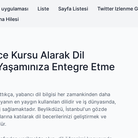
i uygulaması
Liste
Sayfa Listesi
Twitter Izlenme 
a Hilesi
ce Kursu Alarak Dil
 Yaşamınıza Entegre Etme
tıkça, yabancı dil bilgisi her zamankinden daha
nyanın en yaygın kullanılan dilidir ve iş dünyasında,
j sağlamaktadır. Beylikdüzü, İstanbul'un gözde
arına katılarak dil becerilerinizi geliştirmek ve
ür.