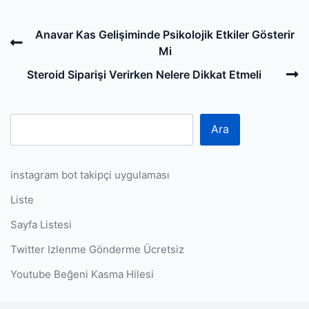
Post
Previous
Anavar Kas Gelişiminde Psikolojik Etkiler Gösterir
navigation
Post
Mi
N
Steroid Siparişi Verirken Nelere Dikkat Etmeli
P
Ara
instagram bot takipçi uygulaması
Liste
Sayfa Listesi
Twitter Izlenme Gönderme Ücretsiz
Youtube Beğeni Kasma Hilesi