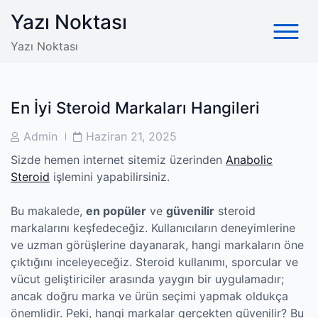
Skip
Yazı Noktası
to
content
Yazı Noktası
En İyi Steroid Markaları Hangileri
Post
Post
Admin
Haziran 21, 2025
Author
Date
Sizde hemen internet sitemiz üzerinden
Anabolic
Steroid
işlemini yapabilirsiniz.
Bu makalede,
en popüler
ve
güvenilir
steroid
markalarını keşfedeceğiz. Kullanıcıların deneyimlerine
ve uzman görüşlerine dayanarak, hangi markaların öne
çıktığını inceleyeceğiz. Steroid kullanımı, sporcular ve
vücut geliştiriciler arasında yaygın bir uygulamadır;
ancak doğru marka ve ürün seçimi yapmak oldukça
önemlidir. Peki, hangi markalar gerçekten güvenilir? Bu