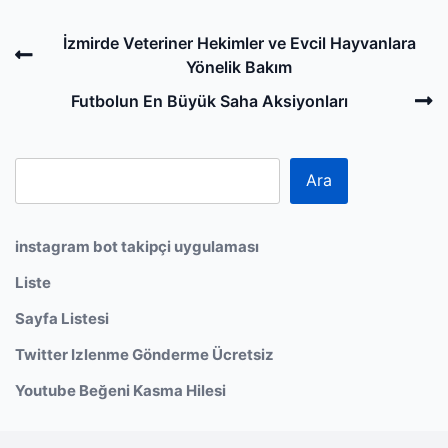
Post
Previous
İzmirde Veteriner Hekimler ve Evcil Hayvanlara
navigation
Post
Yönelik Bakım
N
Futbolun En Büyük Saha Aksiyonları
P
Ara
instagram bot takipçi uygulaması
Liste
Sayfa Listesi
Twitter Izlenme Gönderme Ücretsiz
Youtube Beğeni Kasma Hilesi