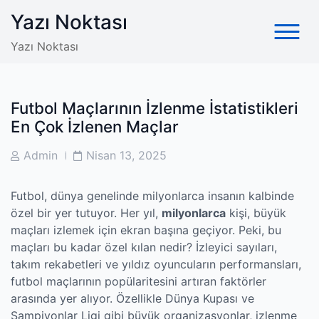
Skip
Yazı Noktası
to
content
Yazı Noktası
Futbol Maçlarının İzlenme İstatistikleri
En Çok İzlenen Maçlar
Post
Post
Admin
Nisan 13, 2025
Author
Date
Futbol, dünya genelinde milyonlarca insanın kalbinde
özel bir yer tutuyor. Her yıl,
milyonlarca
kişi, büyük
maçları izlemek için ekran başına geçiyor. Peki, bu
maçları bu kadar özel kılan nedir? İzleyici sayıları,
takım rekabetleri ve yıldız oyuncuların performansları,
futbol maçlarının popülaritesini artıran faktörler
arasında yer alıyor. Özellikle Dünya Kupası ve
Şampiyonlar Ligi gibi büyük organizasyonlar, izlenme