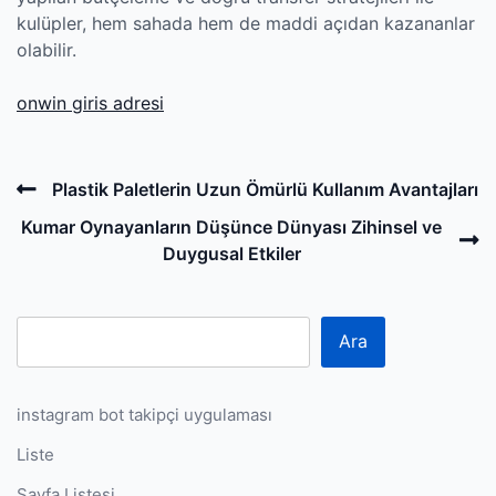
kulüpler, hem sahada hem de maddi açıdan kazananlar
olabilir.
onwin giris adresi
Post
Previous
Plastik Paletlerin Uzun Ömürlü Kullanım Avantajları
navigation
Post
N
Kumar Oynayanların Düşünce Dünyası Zihinsel ve
P
Duygusal Etkiler
Ara
instagram bot takipçi uygulaması
Liste
Sayfa Listesi