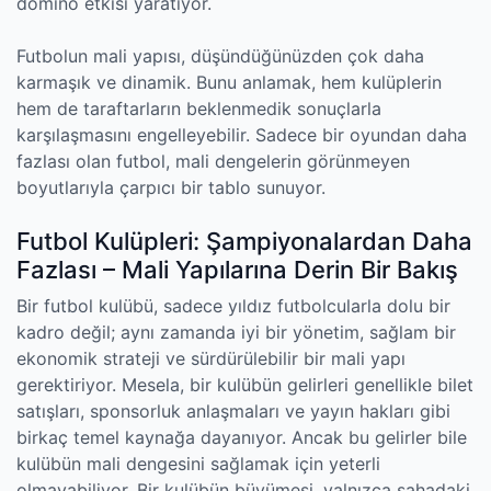
domino etkisi yaratıyor.
Futbolun mali yapısı, düşündüğünüzden çok daha
karmaşık ve dinamik. Bunu anlamak, hem kulüplerin
hem de taraftarların beklenmedik sonuçlarla
karşılaşmasını engelleyebilir. Sadece bir oyundan daha
fazlası olan futbol, mali dengelerin görünmeyen
boyutlarıyla çarpıcı bir tablo sunuyor.
Futbol Kulüpleri: Şampiyonalardan Daha
Fazlası – Mali Yapılarına Derin Bir Bakış
Bir futbol kulübü, sadece yıldız futbolcularla dolu bir
kadro değil; aynı zamanda iyi bir yönetim, sağlam bir
ekonomik strateji ve sürdürülebilir bir mali yapı
gerektiriyor. Mesela, bir kulübün gelirleri genellikle bilet
satışları, sponsorluk anlaşmaları ve yayın hakları gibi
birkaç temel kaynağa dayanıyor. Ancak bu gelirler bile
kulübün mali dengesini sağlamak için yeterli
olmayabiliyor. Bir kulübün büyümesi, yalnızca sahadaki