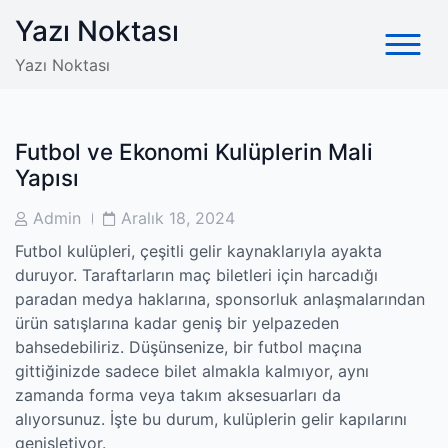
Skip
Yazı Noktası
to
content
Yazı Noktası
Futbol ve Ekonomi Kulüplerin Mali
Yapısı
Post
Post
Admin
Aralık 18, 2024
Author
Date
Futbol kulüpleri, çeşitli gelir kaynaklarıyla ayakta
duruyor. Taraftarların maç biletleri için harcadığı
paradan medya haklarına, sponsorluk anlaşmalarından
ürün satışlarına kadar geniş bir yelpazeden
bahsedebiliriz. Düşünsenize, bir futbol maçına
gittiğinizde sadece bilet almakla kalmıyor, aynı
zamanda forma veya takım aksesuarları da
alıyorsunuz. İşte bu durum, kulüplerin gelir kapılarını
genişletiyor.