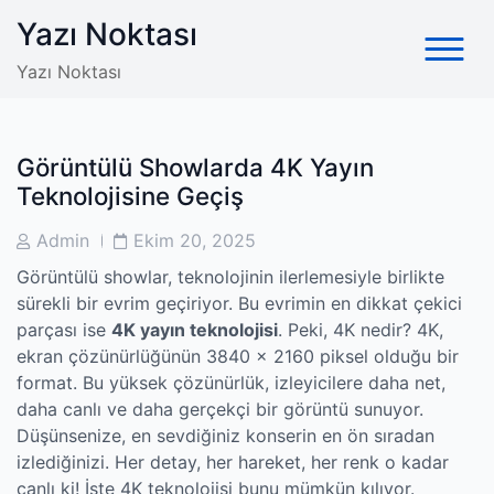
Skip
Yazı Noktası
to
content
Yazı Noktası
Görüntülü Showlarda 4K Yayın
Teknolojisine Geçiş
Post
Post
Admin
Ekim 20, 2025
Author
Date
Görüntülü showlar, teknolojinin ilerlemesiyle birlikte
sürekli bir evrim geçiriyor. Bu evrimin en dikkat çekici
parçası ise
4K yayın teknolojisi
. Peki, 4K nedir? 4K,
ekran çözünürlüğünün 3840 x 2160 piksel olduğu bir
format. Bu yüksek çözünürlük, izleyicilere daha net,
daha canlı ve daha gerçekçi bir görüntü sunuyor.
Düşünsenize, en sevdiğiniz konserin en ön sıradan
izlediğinizi. Her detay, her hareket, her renk o kadar
canlı ki! İşte 4K teknolojisi bunu mümkün kılıyor.