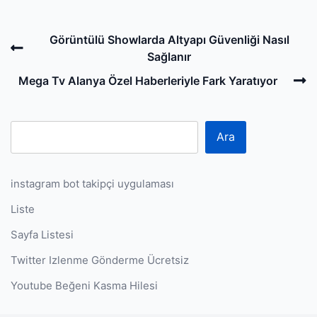
Post
Previous
Görüntülü Showlarda Altyapı Güvenliği Nasıl
navigation
Post
Sağlanır
N
Mega Tv Alanya Özel Haberleriyle Fark Yaratıyor
P
Ara
instagram bot takipçi uygulaması
Liste
Sayfa Listesi
Twitter Izlenme Gönderme Ücretsiz
Youtube Beğeni Kasma Hilesi