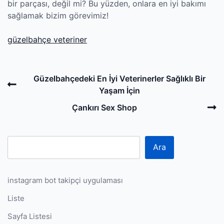
bir parçası, değil mi? Bu yüzden, onlara en iyi bakımı
sağlamak bizim görevimiz!
güzelbahçe veteriner
Post
Previous
Güzelbahçedeki En İyi Veterinerler Sağlıklı Bir
navigation
Post
Yaşam İçin
N
Çankırı Sex Shop
P
Ara
instagram bot takipçi uygulaması
Liste
Sayfa Listesi