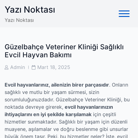
Skip
Yazı Noktası
to
content
Yazı Noktası
Güzelbahçe Veteriner Kliniği Sağlıklı
Evcil Hayvan Bakımı
Post
Post
Admin
Mart 18, 2025
Author
Date
Evcil hayvanlarınız, ailenizin birer parçasıdır
. Onların
sağlıklı ve mutlu bir yaşam sürmesi, sizin
sorumluluğunuzdadır. Güzelbahçe Veteriner Kliniği, bu
noktada devreye girerek,
evcil hayvanlarınızın
ihtiyaçlarını en iyi şekilde karşılamak
için çeşitli
hizmetler sunmaktadır. Sağlıklı bir yaşam için düzenli
muayene, aşılamalar ve doğru beslenme gibi unsurlar
büyük önem taşır. Peki, bu hizmetler neler? İşte, evcil