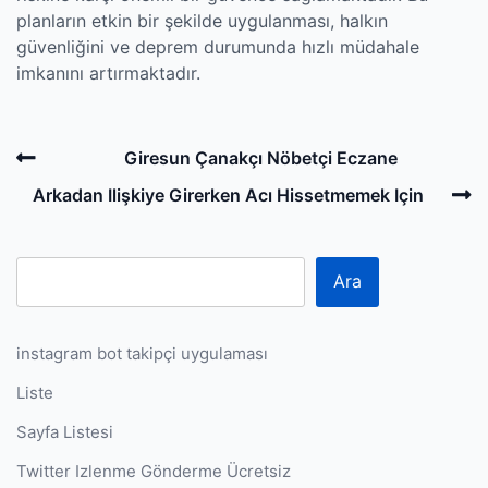
planların etkin bir şekilde uygulanması, halkın
güvenliğini ve deprem durumunda hızlı müdahale
imkanını artırmaktadır.
Post
Previous
Giresun Çanakçı Nöbetçi Eczane
navigation
Post
N
Arkadan Ilişkiye Girerken Acı Hissetmemek Için
P
Ara
instagram bot takipçi uygulaması
Liste
Sayfa Listesi
Twitter Izlenme Gönderme Ücretsiz