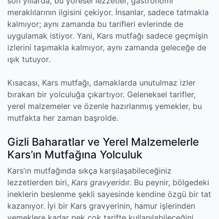
son yıllarda, bu yöresel lezzetler, gastronomi
meraklılarının ilgisini çekiyor. İnsanlar, sadece tatmakla
kalmıyor; aynı zamanda bu tarifleri evlerinde de
uygulamak istiyor. Yani, Kars mutfağı sadece geçmişin
izlerini taşımakla kalmıyor, aynı zamanda geleceğe de
ışık tutuyor.
Kısacası, Kars mutfağı, damaklarda unutulmaz izler
bırakan bir yolculuğa çıkartıyor. Geleneksel tarifler,
yerel malzemeler ve özenle hazırlanmış yemekler, bu
mutfakta her zaman başrolde.
Gizli Baharatlar ve Yerel Malzemelerle
Kars’ın Mutfağına Yolculuk
Kars’ın mutfağında sıkça karşılaşabileceğiniz
lezzetlerden biri,
Kars gravyeri
dır. Bu peynir, bölgedeki
ineklerin beslenme şekli sayesinde kendine özgü bir tat
kazanıyor. İyi bir Kars gravyerinin, hamur işlerinden
yemeklere kadar pek çok tarifte kullanılabileceğini