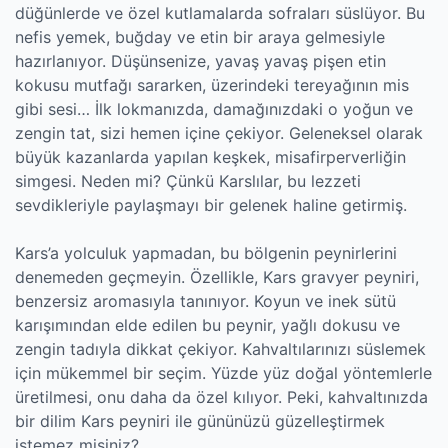
düğünlerde ve özel kutlamalarda sofraları süslüyor. Bu
nefis yemek, buğday ve etin bir araya gelmesiyle
hazırlanıyor. Düşünsenize, yavaş yavaş pişen etin
kokusu mutfağı sararken, üzerindeki tereyağının mis
gibi sesi… İlk lokmanızda, damağınızdaki o yoğun ve
zengin tat, sizi hemen içine çekiyor. Geleneksel olarak
büyük kazanlarda yapılan keşkek, misafirperverliğin
simgesi. Neden mi? Çünkü Karslılar, bu lezzeti
sevdikleriyle paylaşmayı bir gelenek haline getirmiş.
Kars’a yolculuk yapmadan, bu bölgenin peynirlerini
denemeden geçmeyin. Özellikle, Kars gravyer peyniri,
benzersiz aromasıyla tanınıyor. Koyun ve inek sütü
karışımından elde edilen bu peynir, yağlı dokusu ve
zengin tadıyla dikkat çekiyor. Kahvaltılarınızı süslemek
için mükemmel bir seçim. Yüzde yüz doğal yöntemlerle
üretilmesi, onu daha da özel kılıyor. Peki, kahvaltınızda
bir dilim Kars peyniri ile gününüzü güzelleştirmek
istemez misiniz?