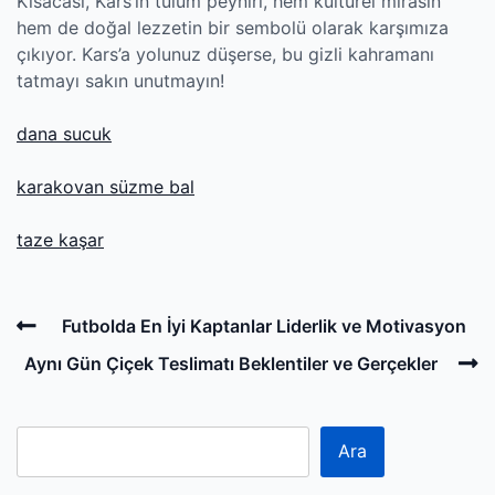
Kısacası, Kars’ın tulum peyniri, hem kültürel mirasın
hem de doğal lezzetin bir sembolü olarak karşımıza
çıkıyor. Kars’a yolunuz düşerse, bu gizli kahramanı
tatmayı sakın unutmayın!
dana sucuk
karakovan süzme bal
taze kaşar
Post
Previous
Futbolda En İyi Kaptanlar Liderlik ve Motivasyon
navigation
Post
N
Aynı Gün Çiçek Teslimatı Beklentiler ve Gerçekler
P
Ara