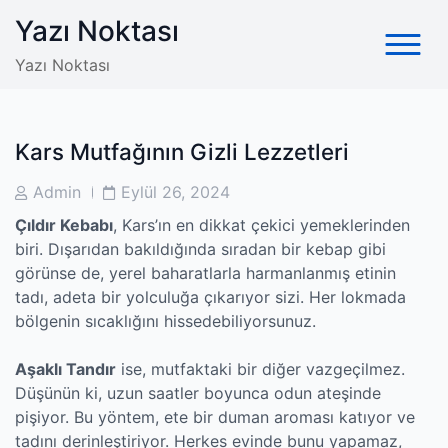
Skip
Yazı Noktası
to
content
Yazı Noktası
Kars Mutfağının Gizli Lezzetleri
Post
Post
Admin
Eylül 26, 2024
Author
Date
Çıldır Kebabı
, Kars’ın en dikkat çekici yemeklerinden
biri. Dışarıdan bakıldığında sıradan bir kebap gibi
görünse de, yerel baharatlarla harmanlanmış etinin
tadı, adeta bir yolculuğa çıkarıyor sizi. Her lokmada
bölgenin sıcaklığını hissedebiliyorsunuz.
Aşaklı Tandır
ise, mutfaktaki bir diğer vazgeçilmez.
Düşünün ki, uzun saatler boyunca odun ateşinde
pişiyor. Bu yöntem, ete bir duman aroması katıyor ve
tadını derinleştiriyor. Herkes evinde bunu yapamaz,