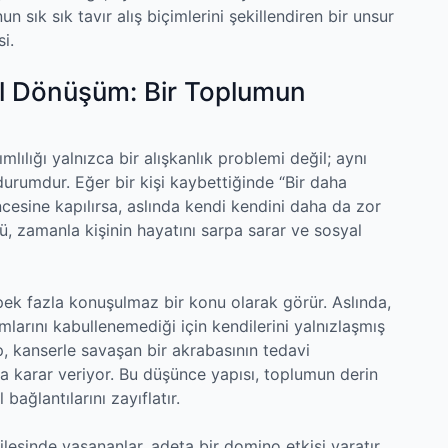
n sık sık tavır alış biçimlerini şekillendiren bir unsur
i.
al Dönüşüm: Bir Toplumun
mlılığı yalnızca bir alışkanlık problemi değil; aynı
durumdur. Eğer bir kişi kaybettiğinde “Bir daha
sine kapılırsa, aslında kendi kendini daha da zor
, zamanla kişinin hayatını sarpa sarar ve sosyal
pek fazla konuşulmaz bir konu olarak görür. Aslında,
mlarını kabullenemediği için kendilerini yalnızlaşmış
ip, kanserle savaşan bir akrabasının tedavi
a karar veriyor. Bu düşünce yapısı, toplumun derin
 bağlantılarını zayıflatır.
ilesinde yaşananlar, adeta bir domino etkisi yaratır.