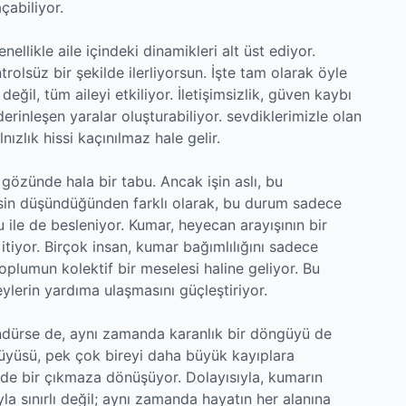
çabiliyor.
nellikle aile içindeki dinamikleri alt üst ediyor.
trolsüz bir şekilde ilerliyorsun. İşte tam olarak öyle
ğil, tüm aileyi etkiliyor. İletişimsizlik, güven kaybı
derinleşen yaralar oluşturabiliyor. sevdiklerimizle olan
ızlık hissi kaçınılmaz hale gelir.
gözünde hala bir tabu. Ancak işin aslı, bu
sin düşündüğünden farklı olarak, bu durum sadece
le de besleniyor. Kumar, heyecan arayışının bir
tiyor. Birçok insan, kumar bağımlılığını sadece
oplumun kolektif bir meselesi haline geliyor. Bu
eylerin yardıma ulaşmasını güçleştiriyor.
ndürse de, aynı zamanda karanlık bir döngüyü de
üyüsü, pek çok bireyi daha büyük kayıplara
ade bir çıkmaza dönüşüyor. Dolayısıyla, kumarın
yla sınırlı değil; aynı zamanda hayatın her alanına