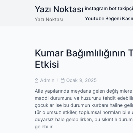
Skip
Yazı Noktası
instagram bot takipç
to
content
Youtube Beğeni Kasm
Yazı Noktası
Kumar Bağımlılığının 
Etkisi
Post
Post
Admin
Ocak 9, 2025
Author
Date
Aile yapılarında meydana gelen değişimlere b
maddi durumunu ve huzurunu tehdit edebilir.
çocuklar ise bu durumun kurbanı haline gelir,
tür olumsuz etkiler, toplumsal normları bile 
duyarsız hale gelebilirken, bu sıkıntılı durum
gelebilir.