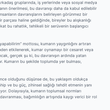
Arkadaş gruplarında, iş yerlerinde veya sosyal medya
nın önerilmesi, bu davranışı daha da kabul edilebilir
nsanların davranışlarını belirleyen görünmez bir
 parçası haline geldiğinde, bireyler bu alışkanlığı
kat bu rahatlık, tehlikeli bir serüvenin başlangıcı
yapabilirim” mottosu, kumarın yaygınlığını artıran
rinden etkilenerek, kumar oynamayı bir cesaret veya
ncak, gerçek şu ki, bu davranışın ardında yatan
ar. Kumarın bu şekilde toplumda yer bulması,
ence olduğunu düşünse de, bu yaklaşım oldukça
ahip ve bu güç, zihinsel sağlığı tehdit etmenin yanı
iliyor. Dolayısıyla, kumarın toplumsal normları
avranması, bağımlılığın artışında kaygı verici bir rol