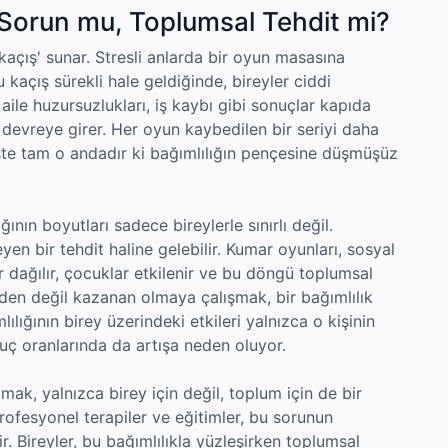
l Sorun mu, Toplumsal Tehdit mi?
'kaçış' sunar. Stresli anlarda bir oyun masasına
 kaçış sürekli hale geldiğinde, bireyler ciddi
aile huzursuzlukları, iş kaybı gibi sonuçlar kapıda
’ devreye girer. Her oyun kaybedilen bir seriyi daha
işte tam o andadır ki bağımlılığın pençesine düşmüşüz
ının boyutları sadece bireylerle sınırlı değil.
yen bir tehdit haline gelebilir. Kumar oyunları, sosyal
r dağılır, çocuklar etkilenir ve bu döngü toplumsal
eden değil kazanan olmaya çalışmak, bir bağımlılık
ılığının birey üzerindeki etkileri yalnızca o kişinin
 suç oranlarında da artışa neden oluyor.
mak, yalnızca birey için değil, toplum için de bir
 profesyonel terapiler ve eğitimler, bu sorunun
. Bireyler, bu bağımlılıkla yüzleşirken toplumsal