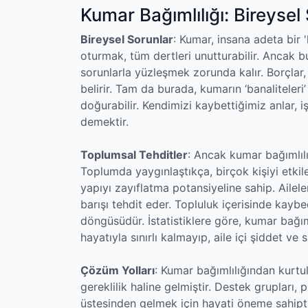
Kumar Bağımlılığı: Bireyse
Bireysel Sorunlar
: Kumar, insana adeta bir 
oturmak, tüm dertleri unutturabilir. Ancak bu
sorunlarla yüzleşmek zorunda kalır. Borçlar, 
belirir. Tam da burada, kumarın ‘banaliteleri
doğurabilir. Kendimizi kaybettiğimiz anlar, 
demektir.
Toplumsal Tehditler
: Ancak kumar bağımlılığ
Toplumda yaygınlaştıkça, birçok kişiyi etkile
yapıyı zayıflatma potansiyeline sahip. Ailele
barışı tehdit eder. Topluluk içerisinde kayb
döngüsüdür. İstatistiklere göre, kumar bağıml
hayatıyla sınırlı kalmayıp, aile içi şiddet ve
Çözüm Yolları
: Kumar bağımlılığından kurtul
gereklilik haline gelmiştir. Destek grupları,
üstesinden gelmek için hayati öneme sahiptir