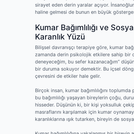
sirayet eden derin yaralar açıyor. İnsanoğlunu
haline gelmesi de bunun en büyük gösterges
Kumar Bağımlılığı ve Sosy
Karanlık Yüzü
Bilişsel davranışçı terapiye göre, kumar bağı
zamanda derin psikolojik etkilere sahip bir 
deneyeceğim, bu sefer kazanacağım” düşünce
bir duruma sokuyor demektir. Bu içsel döngü
çevresini de etkiler hale gelir.
Birçok insan, kumar bağımlılığını toplumda 
bu bağımlılığı yaşayan bireylerin çoğu, duru
hisseder. Düşünün ki, bir kişi yoksulluk çek
masraflarını karşılamak için kumar oynamay
karanlıklarına ışık tutarken, bireyin de sosyal
Kumar bağımlılığına yakalanmış bir bireyin a