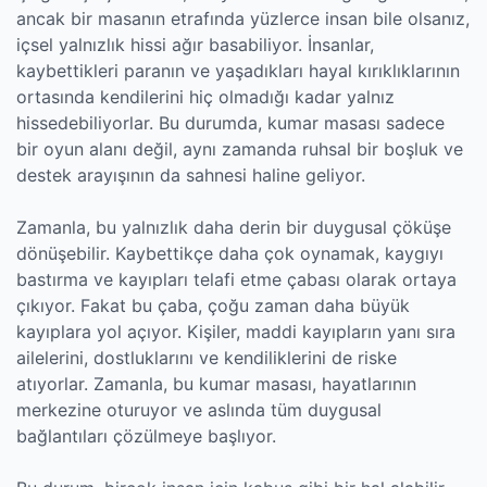
ancak bir masanın etrafında yüzlerce insan bile olsanız,
içsel yalnızlık hissi ağır basabiliyor. İnsanlar,
kaybettikleri paranın ve yaşadıkları hayal kırıklıklarının
ortasında kendilerini hiç olmadığı kadar yalnız
hissedebiliyorlar. Bu durumda, kumar masası sadece
bir oyun alanı değil, aynı zamanda ruhsal bir boşluk ve
destek arayışının da sahnesi haline geliyor.
Zamanla, bu yalnızlık daha derin bir duygusal çöküşe
dönüşebilir. Kaybettikçe daha çok oynamak, kaygıyı
bastırma ve kayıpları telafi etme çabası olarak ortaya
çıkıyor. Fakat bu çaba, çoğu zaman daha büyük
kayıplara yol açıyor. Kişiler, maddi kayıpların yanı sıra
ailelerini, dostluklarını ve kendiliklerini de riske
atıyorlar. Zamanla, bu kumar masası, hayatlarının
merkezine oturuyor ve aslında tüm duygusal
bağlantıları çözülmeye başlıyor.