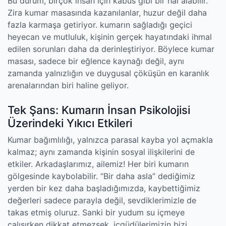
Bu durum, birçok insan için kabus gibi bir hal alabilir.
Zira kumar masasında kazanılanlar, huzur değil daha
fazla karmaşa getiriyor. kumarın sağladığı geçici
heyecan ve mutluluk, kişinin gerçek hayatındaki ihmal
edilen sorunları daha da derinleştiriyor. Böylece kumar
masası, sadece bir eğlence kaynağı değil, aynı
zamanda yalnızlığın ve duygusal çöküşün en karanlık
arenalarından biri haline geliyor.
Tek Şans: Kumarın İnsan Psikolojisi
Üzerindeki Yıkıcı Etkileri
Kumar bağımlılığı, yalnızca parasal kayba yol açmakla
kalmaz; aynı zamanda kişinin sosyal ilişkilerini de
etkiler. Arkadaşlarımız, ailemiz! Her biri kumarın
gölgesinde kaybolabilir. “Bir daha asla” dediğimiz
yerden bir kez daha başladığımızda, kaybettiğimiz
değerleri sadece parayla değil, sevdiklerimizle de
takas etmiş oluruz. Sanki bir yudum su içmeye
çalışırken dikkat etmezsek, içgüdülerimizin bizi