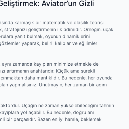
eliştirmek: Aviator’un Gizli
asında karmaşık bir matematik ve olasılık teorisi
stratejinizi geliştirmenin ilk adımıdır. Örneğin, uçak
orulara yanıt bulmak, oyunun dinamiklerini
özlemler yaparak, belirli kalıplar ve eğilimler
l, aynı zamanda kayıpları minimize etmekle de
ınızı artırmanın anahtarıdır. Küçük ama sürekli
çınmaktan daha mantıklıdır. Bu nedenle, her oyunda
r plan yapmalısınız. Unutmayın, her zaman bir adım
r faktördür. Uçağın ne zaman yükselebileceğini tahmin
kayıplara yol açabilir. Bu nedenle, doğru anı
mli bir parçasıdır. Bazen en iyi hamle, beklemek