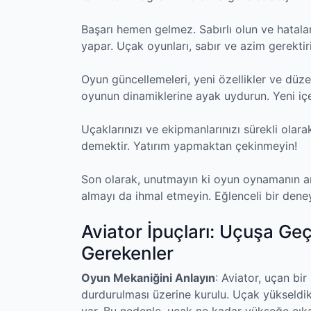
Başarı hemen gelmez. Sabırlı olun ve hataları
yapar. Uçak oyunları, sabır ve azim gerektiri
Oyun güncellemeleri, yeni özellikler ve düze
oyunun dinamiklerine ayak uydurun. Yeni içer
Uçaklarınızı ve ekipmanlarınızı sürekli olarak
demektir. Yatırım yapmaktan çekinmeyin!
Son olarak, unutmayın ki oyun oynamanın am
almayı da ihmal etmeyin. Eğlenceli bir deney
Aviator İpuçları: Uçuşa G
Gerekenler
Oyun Mekaniğini Anlayın
: Aviator, uçan bi
durdurulması üzerine kurulu. Uçak yükseldik
var. Bu nedenle, uçak ne kadar yükseğe çıka