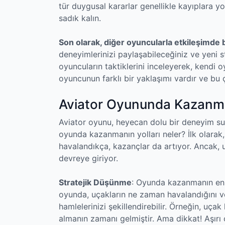
tür duygusal kararlar genellikle kayıplara yo
sadık kalın.
Son olarak, diğer oyuncularla etkileşimde
deneyimlerinizi paylaşabileceğiniz ve yeni st
oyuncuların taktiklerini inceleyerek, kendi oyu
oyuncunun farklı bir yaklaşımı vardır ve bu çeş
Aviator Oyununda Kazanmanı
Aviator oyunu, heyecan dolu bir deneyim sun
oyunda kazanmanın yolları neler? İlk olarak
havalandıkça, kazançlar da artıyor. Ancak, 
devreye giriyor.
Stratejik Düşünme
: Oyunda kazanmanın en et
oyunda, uçakların ne zaman havalandığını 
hamlelerinizi şekillendirebilir. Örneğin, uça
almanın zamanı gelmiştir. Ama dikkat! Aşırı c