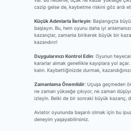
cazip gelse de, kaybetme riskini göz ardı 
Küçük Adımlarla İlerleyin
: Başlangıçta büyü
başlayın. Bu, hem oyunu daha iyi anlamanızı
kazançlar, zamanla birikerek büyük bir kaz
kazandırır!
Duygularınızı Kontrol Edin
: Oyunun heyecan
kararlar almak genellikle kayıplara yol açar
kalın. Kaybettiğinizde durmak, kazandığınızda
Zamanlama Önemlidir
: Uçuşa geçmeden ön
ne zaman yükseğe çıkıyor, ne zaman düşüyor
izleyin. Belki de bir sonraki büyük kazanç
Aviator oyununda başarılı olmak için bu ipuçla
deneyim yaşayabilirsiniz.