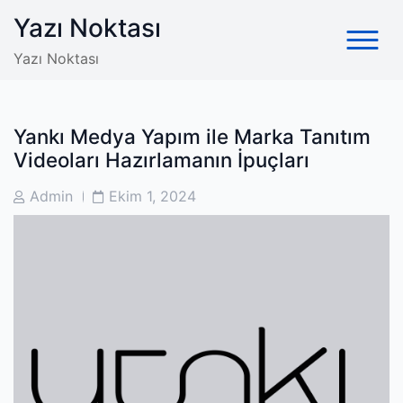
Skip
Yazı Noktası
to
content
Yazı Noktası
Yankı Medya Yapım ile Marka Tanıtım
Videoları Hazırlamanın İpuçları
Post
Post
Admin
Ekim 1, 2024
Author
Date