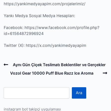
https://yankimedyayapim.com/projelerimiz/
Yankı Medya Sosyal Medya Hesapları:
Facebook:
https://www.facebook.com/profile.php?
id=61564872996924
Twitter (X):
https://x.com/yankimedyayapim
Post
Previous
Aynı Gün Çiçek Teslimatı Beklentiler ve Gerçekler
navigation
Post
N
Vozol Gear 10000 Puff Blue Razz Ice Aroma
P
Ara
instagram bot takipçi uygulaması