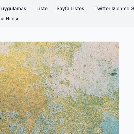
i uygulaması
Liste
Sayfa Listesi
Twitter Izlenme 
a Hilesi