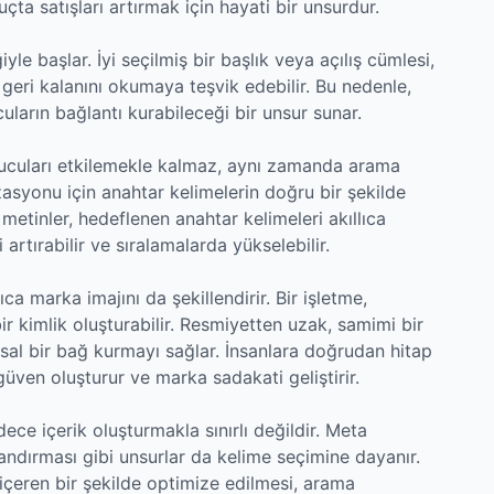
ta satışları artırmak için hayati bir unsurdur.
le başlar. İyi seçilmiş bir başlık veya açılış cümlesi,
 geri kalanını okumaya teşvik edebilir. Bu nedenle,
uların bağlantı kurabileceği bir unsur sunar.
yucuları etkilemekle kalmaz, aynı zamanda arama
asyonu için anahtar kelimelerin doğru bir şekilde
etinler, hedeflenen anahtar kelimeleri akıllıca
 artırabilir ve sıralamalarda yükselebilir.
a marka imajını da şekillendirir. Bir işletme,
bir kimlik oluşturabilir. Resmiyetten uzak, samimi bir
usal bir bağ kurmayı sağlar. İnsanlara doğrudan hitap
güven oluşturur ve marka sadakati geliştirir.
ece içerik oluşturmakla sınırlı değildir. Meta
ılandırması gibi unsurlar da kelime seçimine dayanır.
 içeren bir şekilde optimize edilmesi, arama