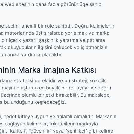
r ve web sitesinin daha fazla görünürlüğe sahip
 seçimi önemli bir role sahiptir. Doğru kelimelerin
ama motorlarında üst sıralarda yer almak ve marka
 bir içerik yazarı, şaşkınlık yaratma ve patlama
rak okuyucuların ilgisini çekecek ve işletmenizin
yapmanıza yardımcı olacaktır.
inin Marka İmajına Katkısı
arlama stratejisi gereklidir ve bu strateji, sözcük
a imajını oluştururken büyük bir rol oynar ve doğru
 üzerinde olumlu bir etki bırakabilir. Bu makalede,
da bulunduğunu keşfedeceğiz.
, hedef kitleye uygun ve anlamlı olmalıdır. Markanın
ı sağlayan kelimeler, tüketicilerin markayla
n, “kaliteli”, “güvenilir” veya “yenilikçi” gibi kelime