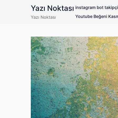
Skip
Yazı Noktası
instagram bot takipç
to
content
Youtube Beğeni Kasm
Yazı Noktası