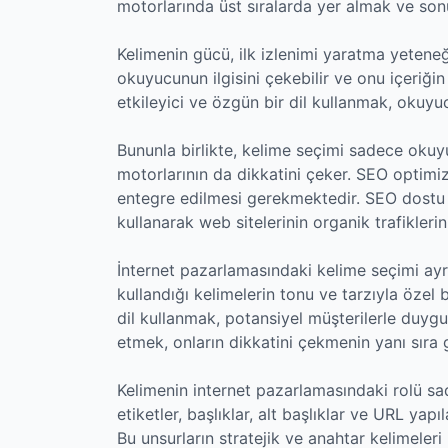
motorlarında üst sıralarda yer almak ve sonuç
Kelimenin gücü, ilk izlenimi yaratma yeteneğiy
okuyucunun ilgisini çekebilir ve onu içeriğin
etkileyici ve özgün bir dil kullanmak, okuyuc
Bununla birlikte, kelime seçimi sadece oku
motorlarının da dikkatini çeker. SEO optimiz
entegre edilmesi gerekmektedir. SEO dostu m
kullanarak web sitelerinin organik trafiklerini
İnternet pazarlamasındaki kelime seçimi ayrıc
kullandığı kelimelerin tonu ve tarzıyla özel 
dil kullanmak, potansiyel müşterilerle duyg
etmek, onların dikkatini çekmenin yanı sıra 
Kelimenin internet pazarlamasındaki rolü sad
etiketler, başlıklar, alt başlıklar ve URL yap
Bu unsurların stratejik ve anahtar kelimeleri