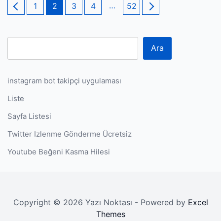
Yazı
Page
Page
Page
Page
…
Page
1
2
3
4
52
sayfalaması
Ara
instagram bot takipçi uygulaması
Liste
Sayfa Listesi
Twitter Izlenme Gönderme Ücretsiz
Youtube Beğeni Kasma Hilesi
Copyright © 2026 Yazı Noktası - Powered by
Excel
Themes