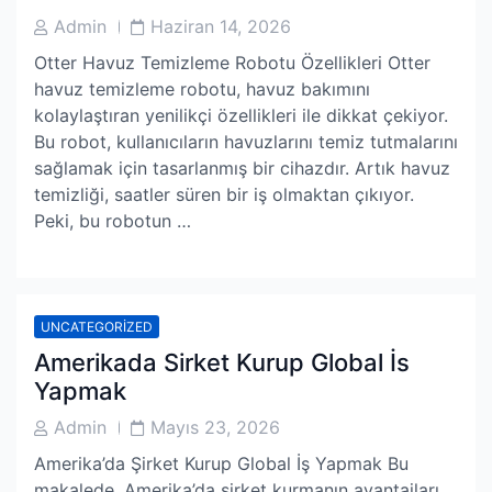
Post
Post
Admin
Haziran 14, 2026
Author
Date
Otter Havuz Temizleme Robotu Özellikleri Otter
havuz temizleme robotu, havuz bakımını
kolaylaştıran yenilikçi özellikleri ile dikkat çekiyor.
Bu robot, kullanıcıların havuzlarını temiz tutmalarını
sağlamak için tasarlanmış bir cihazdır. Artık havuz
temizliği, saatler süren bir iş olmaktan çıkıyor.
Peki, bu robotun …
UNCATEGORIZED
Amerikada Sirket Kurup Global İs
Yapmak
Post
Post
Admin
Mayıs 23, 2026
Author
Date
Amerika’da Şirket Kurup Global İş Yapmak Bu
makalede, Amerika’da şirket kurmanın avantajları,