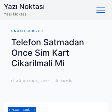
Skip
Yazı Noktası
to
Yazı Noktası
content
UNCATEGORIZED
Telefon Satmadan
Once Sim Kart
Cikarilmali Mi
POST
POST
AĞUSTOS 5, 2026
ADMIN
DATE
AUTHOR
UNCATEGORIZED