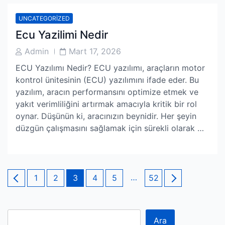
UNCATEGORIZED
Ecu Yazilimi Nedir
Post
Post
Admin
Mart 17, 2026
Author
Date
ECU Yazılımı Nedir? ECU yazılımı, araçların motor
kontrol ünitesinin (ECU) yazılımını ifade eder. Bu
yazılım, aracın performansını optimize etmek ve
yakıt verimliliğini artırmak amacıyla kritik bir rol
oynar. Düşünün ki, aracınızın beynidir. Her şeyin
düzgün çalışmasını sağlamak için sürekli olarak …
Yazı
Page
Page
Page
Page
Page
…
Page
1
2
3
4
5
52
sayfalaması
Ara