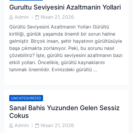
Gurultu Seviyesini Azaltmanin Yollari
Post
Post
Admin
Nisan 21, 2026
Author
Date
Gürültü Seviyesini Azaltmanın Yolları Gürültü
kirliliği, günlük yaşamda önemli bir sorun haline
gelmiştir. Birçok insan, şehir hayatının gürültüsüyle
başa çıkmakta zorlanıyor. Peki, bu sorunu nasıl
çözebiliriz? İşte, gürültü seviyesini azaltmanın bazı
etkili yolları. Öncelikle, gürültü kaynaklarını
tanımak önemlidir. Evinizdeki gürültü …
UNCATEGORIZED
Sanal Bahis Yuzunden Gelen Sessiz
Cokus
Post
Post
Admin
Nisan 21, 2026
Author
Date