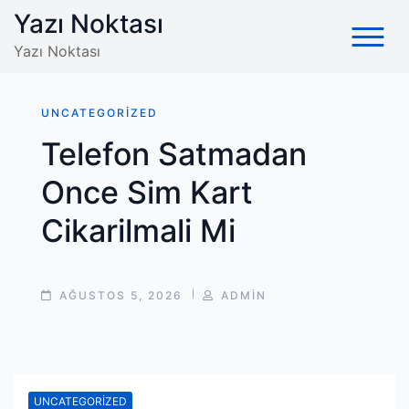
Skip
Yazı Noktası
to
Yazı Noktası
content
UNCATEGORIZED
Telefon Satmadan
Once Sim Kart
Cikarilmali Mi
POST
POST
AĞUSTOS 5, 2026
ADMIN
DATE
AUTHOR
UNCATEGORIZED